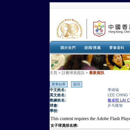
主頁
>
註冊球員資訊 >
最新資訊
中文姓名:
李靖瑜
英文姓名:
LEE CHING
教練姓名:
黎卓熙 LAI C
球會:
乒乓匯智
學校:
This content requires the Adobe Flash Play
女子球員排名榜: