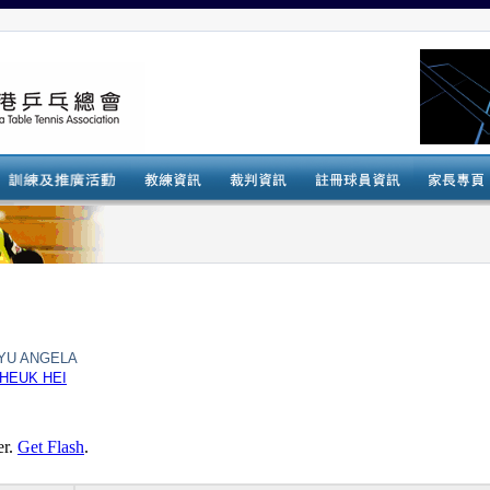
 YU ANGELA
HEUK HEI
er.
Get Flash
.