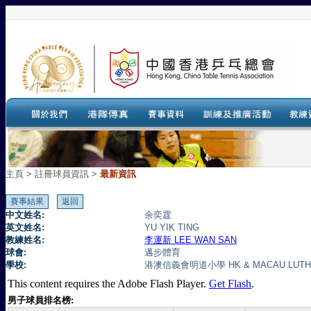
主頁
>
註冊球員資訊 >
最新資訊
中文姓名:
余奕霆
英文姓名:
YU YIK TING
教練姓名:
李運新 LEE WAN SAN
球會:
邁步體育
學校:
港澳信義會明道小學 HK & MACAU LUTHER
This content requires the Adobe Flash Player.
Get Flash
.
男子球員排名榜: