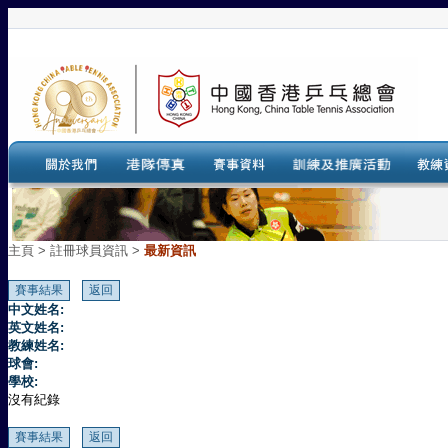
主頁
>
註冊球員資訊 >
最新資訊
中文姓名:
英文姓名:
教練姓名:
球會:
學校:
沒有紀錄