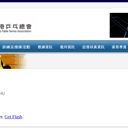
SHU
er.
Get Flash
.