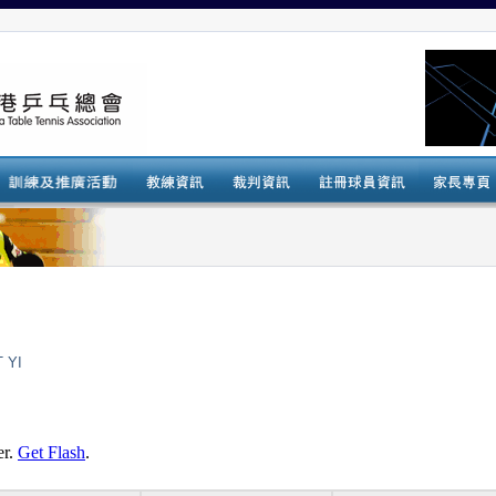
 YI
er.
Get Flash
.