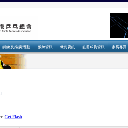
EI
er.
Get Flash
.