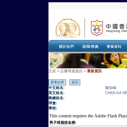
主頁
>
註冊球員資訊 >
最新資訊
中文姓名:
陳加晞
英文姓名:
CHAN KA H
教練姓名:
球會:
學校:
This content requires the Adobe Flash Play
男子球員排名榜: