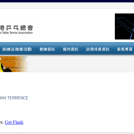
UAN TERRENCE
會
er.
Get Flash
.