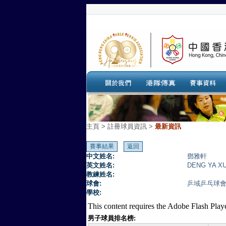
主頁
>
註冊球員資訊 >
最新資訊
中文姓名:
鄧雅軒
英文姓名:
DENG YA X
教練姓名:
球會:
乒域乒乓球
學校:
This content requires the Adobe Flash Play
男子球員排名榜: