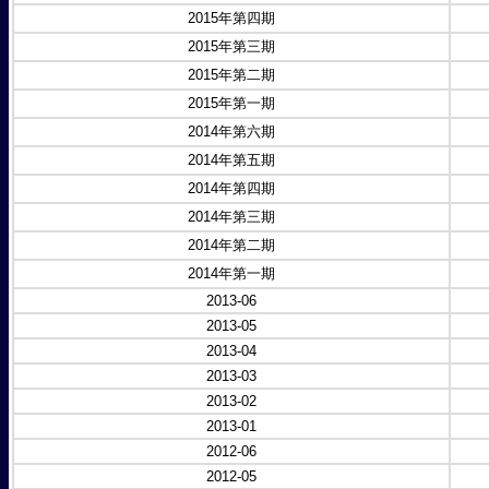
2015年第四期
2015年第三期
2015年第二期
2015年第一期
2014年第六期
2014年第五期
2014年第四期
2014年第三期
2014年第二期
2014年第一期
2013-06
2013-05
2013-04
2013-03
2013-02
2013-01
2012-06
2012-05