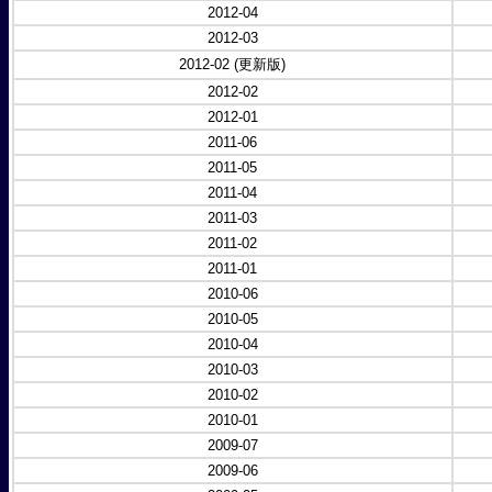
2012-04
2012-03
2012-02 (更新版)
2012-02
2012-01
2011-06
2011-05
2011-04
2011-03
2011-02
2011-01
2010-06
2010-05
2010-04
2010-03
2010-02
2010-01
2009-07
2009-06