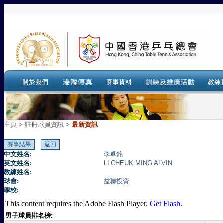
主頁
>
註冊球員資訊 >
最新資訊
中文姓名:
李卓銘
英文姓名:
LI CHEUK MING ALVIN
教練姓名:
球會:
益聯投資
學校:
This content requires the Adobe Flash Player.
Get Flash
.
男子球員排名榜: