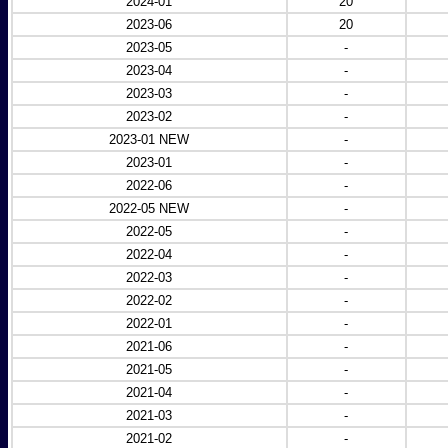
2024-01
20
2023-06
20
2023-05
-
2023-04
-
2023-03
-
2023-02
-
2023-01 NEW
-
2023-01
-
2022-06
-
2022-05 NEW
-
2022-05
-
2022-04
-
2022-03
-
2022-02
-
2022-01
-
2021-06
-
2021-05
-
2021-04
-
2021-03
-
2021-02
-