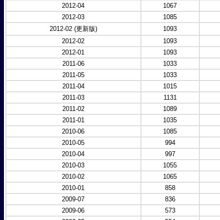
2012-04
1067
2012-03
1085
2012-02 (更新版)
1093
2012-02
1093
2012-01
1093
2011-06
1033
2011-05
1033
2011-04
1015
2011-03
1131
2011-02
1089
2011-01
1035
2010-06
1085
2010-05
994
2010-04
997
2010-03
1055
2010-02
1065
2010-01
858
2009-07
836
2009-06
573