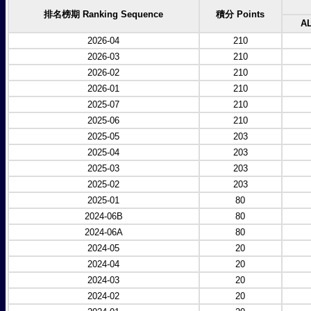
排名榜期 Ranking Sequence
積分 Points
A
2026-04
210
2026-03
210
2026-02
210
2026-01
210
2025-07
210
2025-06
210
2025-05
203
2025-04
203
2025-03
203
2025-02
203
2025-01
80
2024-06B
80
2024-06A
80
2024-05
20
2024-04
20
2024-03
20
2024-02
20