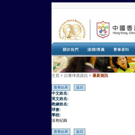
主頁
>
註冊球員資訊 >
最新資訊
中文姓名:
英文姓名:
教練姓名:
球會:
學校:
沒有紀錄