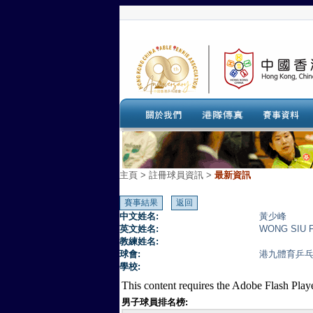
主頁
>
註冊球員資訊 >
最新資訊
中文姓名:
黃少峰
英文姓名:
WONG SIU 
教練姓名:
球會:
港九體育乒
學校:
This content requires the Adobe Flash Play
男子球員排名榜: