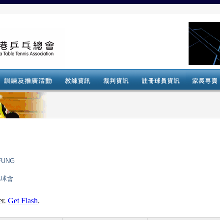
FUNG
乓球會
er.
Get Flash
.