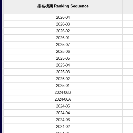
排名榜期 Ranking Sequence
2026-04
2026-03
2026-02
2026-01
2025-07
2025-06
2025-05
2025-04
2025-03
2025-02
2025-01
2024-06B
2024-06A
2024-05
2024-04
2024-03
2024-02