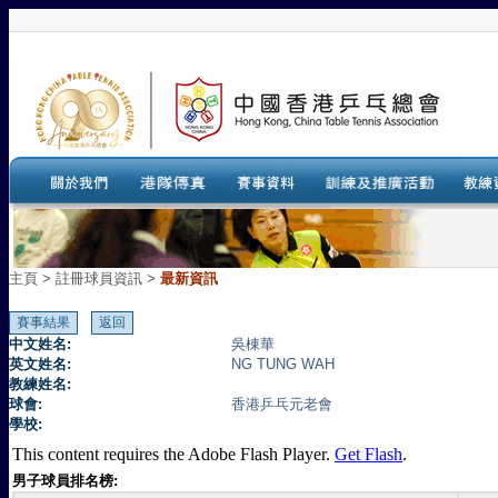
主頁
>
註冊球員資訊 >
最新資訊
中文姓名:
吳棟華
英文姓名:
NG TUNG WAH
教練姓名:
球會:
香港乒乓元老會
學校:
This content requires the Adobe Flash Player.
Get Flash
.
男子球員排名榜: