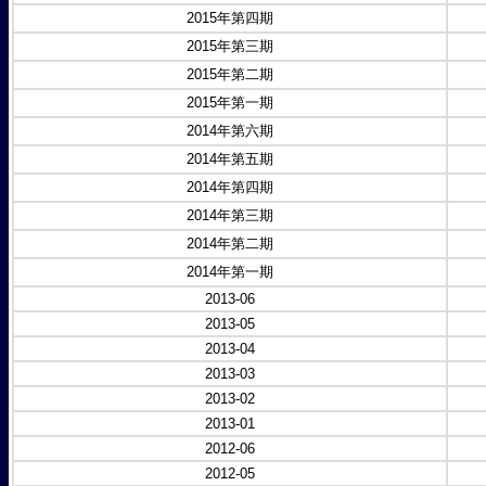
2015年第四期
2015年第三期
2015年第二期
2015年第一期
2014年第六期
2014年第五期
2014年第四期
2014年第三期
2014年第二期
2014年第一期
2013-06
2013-05
2013-04
2013-03
2013-02
2013-01
2012-06
2012-05