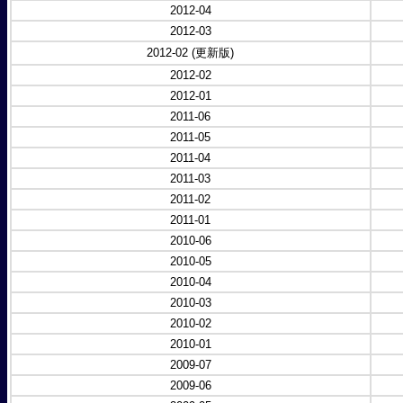
2012-04
2012-03
2012-02 (更新版)
2012-02
2012-01
2011-06
2011-05
2011-04
2011-03
2011-02
2011-01
2010-06
2010-05
2010-04
2010-03
2010-02
2010-01
2009-07
2009-06