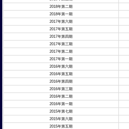
2018年第二期
2018年第一期
2017年第六期
2017年第五期
2017年第四期
2017年第三期
2017年第二期
2017年第一期
2016年第六期
2016年第五期
2016年第四期
2016年第三期
2016年第二期
2016年第一期
2015年第七期
2015年第六期
2015年第五期