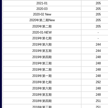
2021-01
205
2020-03
205
2020-02 New
205
2020年第二期New
205
2020年第二期
205
2020-01-NEW
-
2019年第七期
-
2019年第六期
244
2019年第五期
244
2019年第四期
248
2019年第三期
248
2019年第二期
248
2019年第一期
248
2018年第七期
292
2018年第六期
248
2018年第五期
248
2018年第四期
251
2018年第三期
251