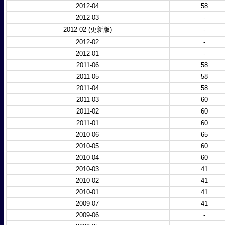
2012-04
58
2012-03
-
2012-02 (更新版)
-
2012-02
-
2012-01
-
2011-06
58
2011-05
58
2011-04
58
2011-03
60
2011-02
60
2011-01
60
2010-06
65
2010-05
60
2010-04
60
2010-03
41
2010-02
41
2010-01
41
2009-07
41
2009-06
-