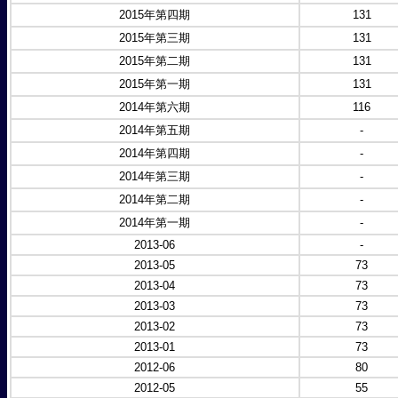
2015年第四期
131
2015年第三期
131
2015年第二期
131
2015年第一期
131
2014年第六期
116
2014年第五期
-
2014年第四期
-
2014年第三期
-
2014年第二期
-
2014年第一期
-
2013-06
-
2013-05
73
2013-04
73
2013-03
73
2013-02
73
2013-01
73
2012-06
80
2012-05
55