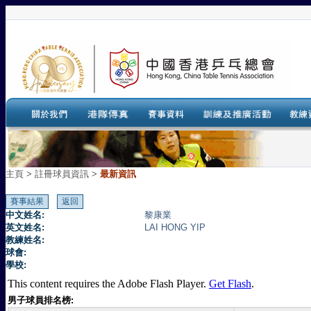
主頁
>
註冊球員資訊 >
最新資訊
中文姓名:
黎康業
英文姓名:
LAI HONG YIP
教練姓名:
球會:
學校:
This content requires the Adobe Flash Player.
Get Flash
.
男子球員排名榜: