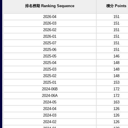
排名榜期 Ranking Sequence
積分 Points
2026-04
151
2026-03
151
2026-02
151
2026-01
151
2025-07
151
2025-06
151
2025-05
146
2025-04
148
2025-03
148
2025-02
148
2025-01
153
2024-06B
172
2024-06A
172
2024-05
163
2024-04
126
2024-03
126
2024-02
126