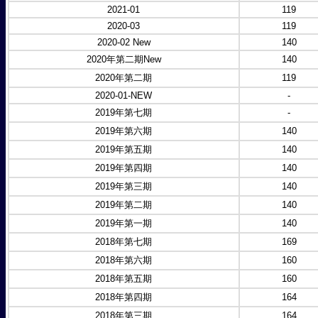
2021-01
119
2020-03
119
2020-02 New
140
2020年第二期New
140
2020年第二期
119
2020-01-NEW
-
2019年第七期
-
2019年第六期
140
2019年第五期
140
2019年第四期
140
2019年第三期
140
2019年第二期
140
2019年第一期
140
2018年第七期
169
2018年第六期
160
2018年第五期
160
2018年第四期
164
2018年第三期
164