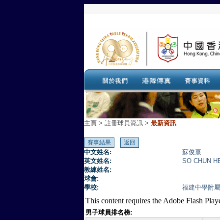
主頁
>
註冊球員資訊 >
最新資訊
中文姓名:
蘇俊熹
英文姓名:
SO CHUN H
教練姓名:
球會:
學校:
福建中學附屬學校
This content requires the Adobe Flash Play
男子球員排名榜: