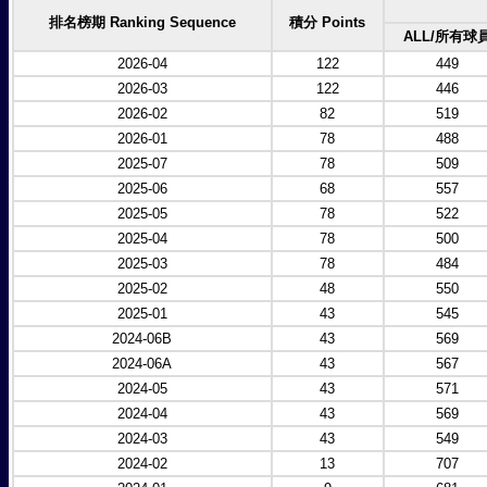
排名榜期 Ranking Sequence
積分 Points
ALL/所有球
2026-04
122
449
2026-03
122
446
2026-02
82
519
2026-01
78
488
2025-07
78
509
2025-06
68
557
2025-05
78
522
2025-04
78
500
2025-03
78
484
2025-02
48
550
2025-01
43
545
2024-06B
43
569
2024-06A
43
567
2024-05
43
571
2024-04
43
569
2024-03
43
549
2024-02
13
707