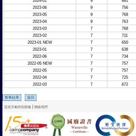
2024-01
9
681
2023-06
9
756
2023-05
9
768
2023-04
9
763
2023-03
7
768
2023-02
7
711
2023-01 NEW
7
650
2023-01
7
638
2022-06
7
734
2022-05 NEW
7
757
2022-05
7
757
2022-04
7
725
2022-03
7
672