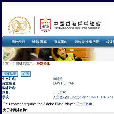
主頁
>
註冊球員資訊 >
最新資訊
中文姓名:
羅晞欣
英文姓名:
LAW HEI YAN
教練姓名:
球會:
乒乓匯智
學校:
天主教石鐘山紀念小學 SHAK CHUNG SHAN
This content requires the Adobe Flash Player.
Get Flash
.
女子球員排名榜: