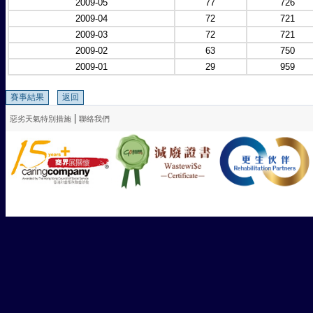
2009-05
77
726
2009-04
72
721
2009-03
72
721
2009-02
63
750
2009-01
29
959