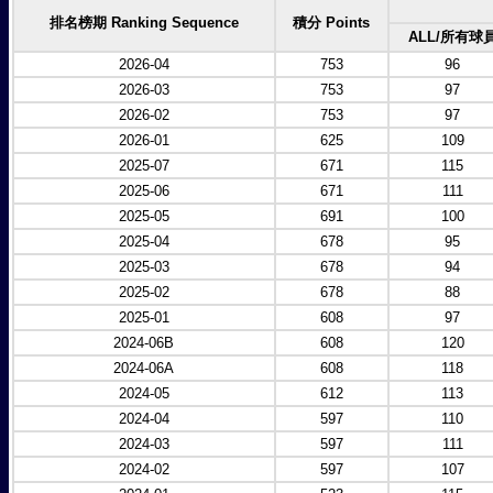
排名榜期 Ranking Sequence
積分 Points
ALL/所有球
2026-04
753
96
2026-03
753
97
2026-02
753
97
2026-01
625
109
2025-07
671
115
2025-06
671
111
2025-05
691
100
2025-04
678
95
2025-03
678
94
2025-02
678
88
2025-01
608
97
2024-06B
608
120
2024-06A
608
118
2024-05
612
113
2024-04
597
110
2024-03
597
111
2024-02
597
107