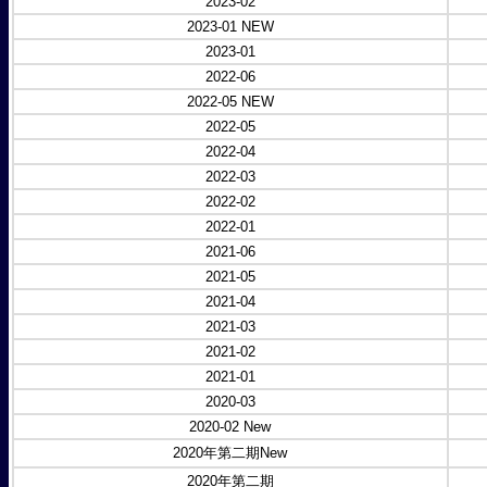
2023-02
2023-01 NEW
2023-01
2022-06
2022-05 NEW
2022-05
2022-04
2022-03
2022-02
2022-01
2021-06
2021-05
2021-04
2021-03
2021-02
2021-01
2020-03
2020-02 New
2020年第二期New
2020年第二期