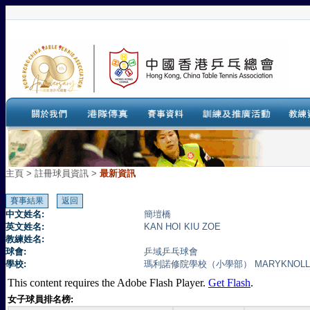
主頁
>
註冊球員資訊 >
最新資訊
中文姓名:
簡塏橋
英文姓名:
KAN HOI KIU ZOE
教練姓名:
球會:
乒域乒乓球會
學校:
瑪利諾修院學校（小學部） MARYKNOLL CO
This content requires the Adobe Flash Player.
Get Flash
.
女子球員排名榜: