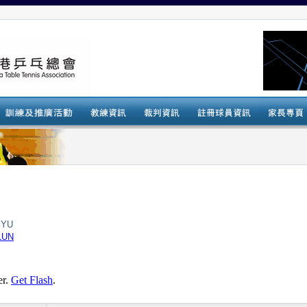
 YU
LUN
er.
Get Flash
.