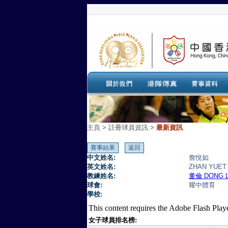
主頁
>
註冊球員資訊 >
最新資訊
中文姓名:
詹悅如
英文姓名:
ZHAN YUET
教練姓名:
董倫 DONG 
球會:
耀中體育
學校:
This content requires the Adobe Flash Play
女子球員排名榜: