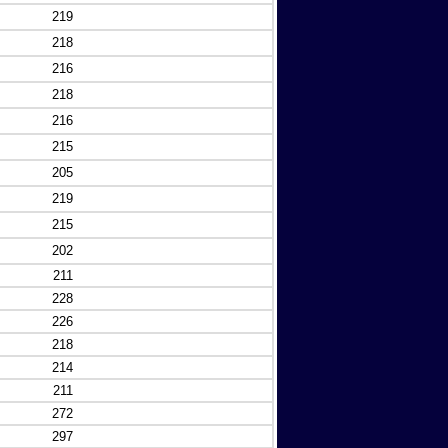
219
218
216
218
216
215
205
219
215
202
211
228
226
218
214
211
272
297