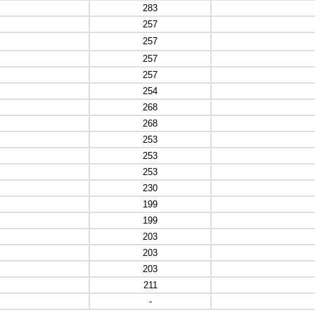
283
257
257
257
257
254
268
268
253
253
253
230
199
199
203
203
203
211
-