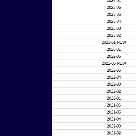
2024-01
2023-06
2023-05
2023-04
2023-03
2023-02
2023-01 NEW
2023-01
2022-06
2022-05 NEW
2022-05
2022-04
2022-03
2022-02
2022-01
2021-06
2021-05
2021-04
2021-03
2021-02