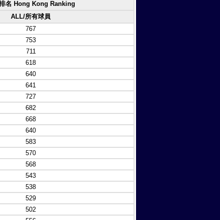
名 Hong Kong Ranking
ALL/所有球員
767
753
711
618
640
641
727
682
668
640
583
570
568
543
538
529
502