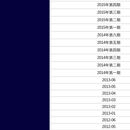
2015年第四期
2015年第三期
2015年第二期
2015年第一期
2014年第六期
2014年第五期
2014年第四期
2014年第三期
2014年第二期
2014年第一期
2013-06
2013-05
2013-04
2013-03
2013-02
2013-01
2012-06
2012-05