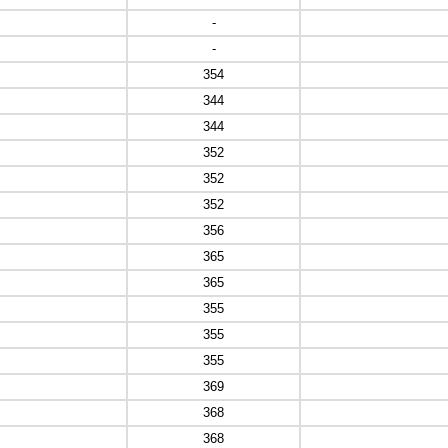
-
-
354
344
344
352
352
352
356
365
365
355
355
355
369
368
368