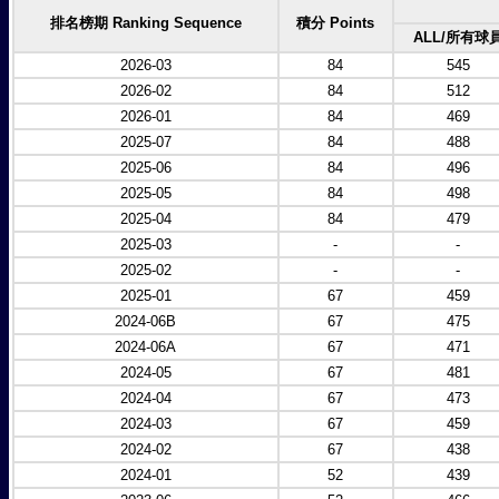
排名榜期 Ranking Sequence
積分 Points
ALL/所有球
2026-03
84
545
2026-02
84
512
2026-01
84
469
2025-07
84
488
2025-06
84
496
2025-05
84
498
2025-04
84
479
2025-03
-
-
2025-02
-
-
2025-01
67
459
2024-06B
67
475
2024-06A
67
471
2024-05
67
481
2024-04
67
473
2024-03
67
459
2024-02
67
438
2024-01
52
439