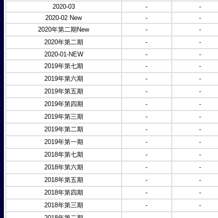
2020-03
-
-
2020-02 New
-
-
2020年第二期New
-
-
2020年第二期
-
-
2020-01-NEW
-
-
2019年第七期
-
-
2019年第六期
-
-
2019年第五期
-
-
2019年第四期
-
-
2019年第三期
-
-
2019年第二期
-
-
2019年第一期
-
-
2018年第七期
-
-
2018年第六期
-
-
2018年第五期
-
-
2018年第四期
-
-
2018年第三期
-
-
2018年第二期
-
-