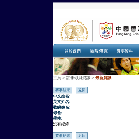
主頁
>
註冊球員資訊 >
最新資訊
中文姓名:
英文姓名:
教練姓名:
球會:
學校:
沒有紀錄