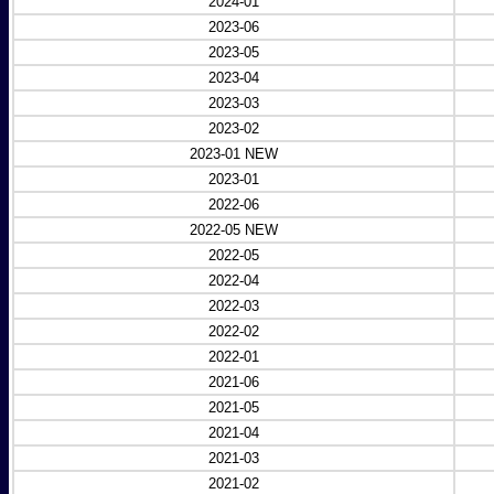
2024-01
2023-06
2023-05
2023-04
2023-03
2023-02
2023-01 NEW
2023-01
2022-06
2022-05 NEW
2022-05
2022-04
2022-03
2022-02
2022-01
2021-06
2021-05
2021-04
2021-03
2021-02