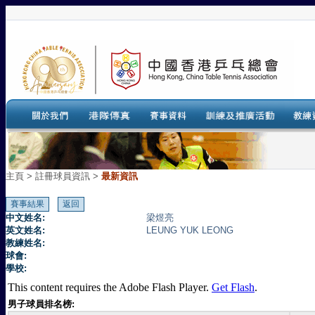
主頁
>
註冊球員資訊 >
最新資訊
中文姓名:
梁煜亮
英文姓名:
LEUNG YUK LEONG
教練姓名:
球會:
學校:
This content requires the Adobe Flash Player.
Get Flash
.
男子球員排名榜: