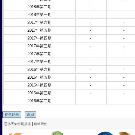
2018年第二期
-
-
2018年第一期
-
-
2017年第六期
-
-
2017年第五期
-
-
2017年第四期
-
-
2017年第三期
-
-
2017年第二期
-
-
2017年第一期
-
-
2016年第六期
-
-
2016年第五期
-
-
2016年第四期
-
-
2016年第三期
-
-
2016年第二期
-
-