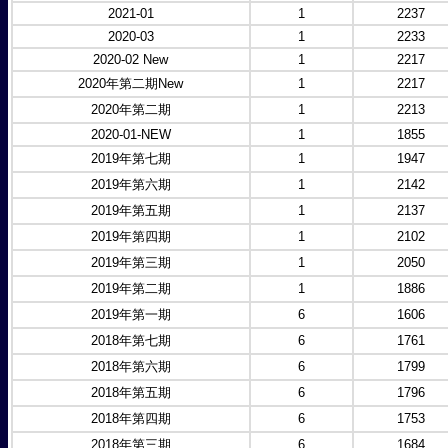
2021-01
1
2237
2020-03
1
2233
2020-02 New
1
2217
2020年第二期New
1
2217
2020年第二期
1
2213
2020-01-NEW
1
1855
2019年第七期
1
1947
2019年第六期
1
2142
2019年第五期
1
2137
2019年第四期
1
2102
2019年第三期
1
2050
2019年第二期
1
1886
2019年第一期
6
1606
2018年第七期
6
1761
2018年第六期
6
1799
2018年第五期
6
1796
2018年第四期
6
1753
2018年第三期
6
1684