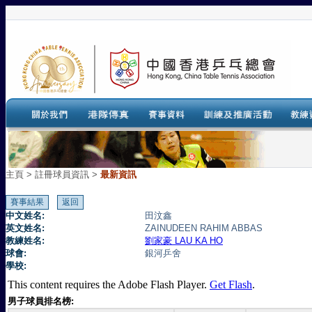
主頁
>
註冊球員資訊 >
最新資訊
中文姓名:
田汶鑫
英文姓名:
ZAINUDEEN RAHIM ABBAS
教練姓名:
劉家豪 LAU KA HO
球會:
銀河乒舍
學校:
This content requires the Adobe Flash Player.
Get Flash
.
男子球員排名榜: