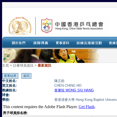
主頁
>
註冊球員資訊 >
最新資訊
中文姓名:
陳正皓
英文姓名:
CHEN CHING HO
教練姓名:
黃肇恒 WONG SIU HANG
球會:
學校:
香港浸會大學 Hong Kong Baptist Univers
This content requires the Adobe Flash Player.
Get Flash
.
男子球員排名榜: