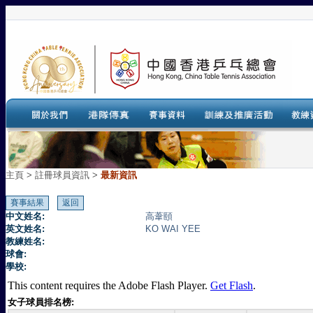
主頁
>
註冊球員資訊 >
最新資訊
中文姓名:
高葦頤
英文姓名:
KO WAI YEE
教練姓名:
球會:
學校:
This content requires the Adobe Flash Player.
Get Flash
.
女子球員排名榜: