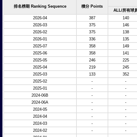
排名榜期 Ranking Sequence
積分 Points
ALL/所有球
2026-04
387
140
2026-03
375
146
2026-02
375
138
2026-01
336
135
2025-07
358
149
2025-06
358
141
2025-05
246
225
2025-04
219
245
2025-03
133
352
2025-02
-
-
2025-01
-
-
2024-06B
-
-
2024-06A
-
-
2024-05
-
-
2024-04
-
-
2024-03
-
-
2024-02
-
-