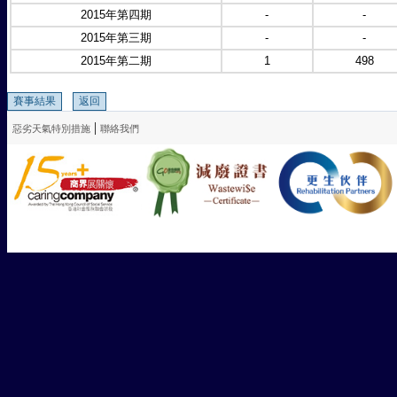
2015年第四期
-
-
2015年第三期
-
-
2015年第二期
1
498