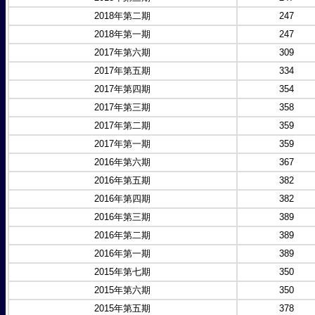
2018年第二期
247
2018年第一期
247
2017年第六期
309
2017年第五期
334
2017年第四期
354
2017年第三期
358
2017年第二期
359
2017年第一期
359
2016年第六期
367
2016年第五期
382
2016年第四期
382
2016年第三期
389
2016年第二期
389
2016年第一期
389
2015年第七期
350
2015年第六期
350
2015年第五期
378