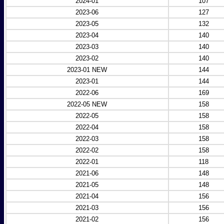
2024-01
107
2023-06
127
2023-05
132
2023-04
140
2023-03
140
2023-02
140
2023-01 NEW
144
2023-01
144
2022-06
169
2022-05 NEW
158
2022-05
158
2022-04
158
2022-03
158
2022-02
158
2022-01
118
2021-06
148
2021-05
148
2021-04
156
2021-03
156
2021-02
156