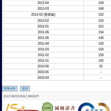
2012-04
168
2012-03
148
2012-02 (更新版)
152
2012-02
152
2012-01
152
2011-06
154
2011-05
146
2011-04
150
2011-03
154
2011-02
150
2011-01
150
2010-06
55
2010-05
-
2010-04
-