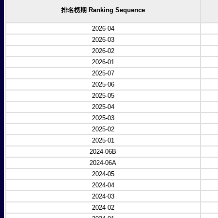
排名榜期 Ranking Sequence
2026-04
2026-03
2026-02
2026-01
2025-07
2025-06
2025-05
2025-04
2025-03
2025-02
2025-01
2024-06B
2024-06A
2024-05
2024-04
2024-03
2024-02