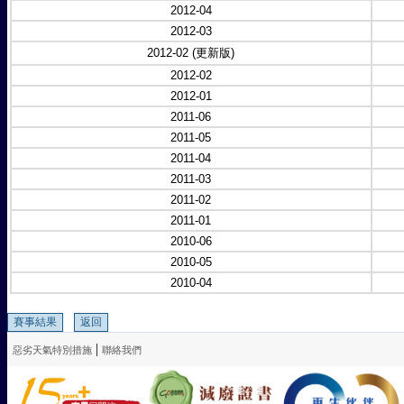
2012-04
2012-03
2012-02 (更新版)
2012-02
2012-01
2011-06
2011-05
2011-04
2011-03
2011-02
2011-01
2010-06
2010-05
2010-04