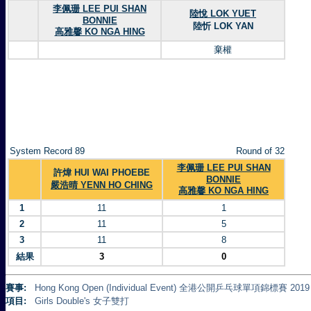
李佩珊 LEE PUI SHAN
陸悅 LOK YUET
BONNIE
陸忻 LOK YAN
高雅馨 KO NGA HING
棄權
System Record 89
Round of 32
李佩珊 LEE PUI SHAN
許煒 HUI WAI PHOEBE
BONNIE
嚴浩晴 YENN HO CHING
高雅馨 KO NGA HING
1
11
1
2
11
5
3
11
8
結果
3
0
賽事:
Hong Kong Open (Individual Event) 全港公開乒乓球單項錦標賽 2019
項目:
Girls Double's 女子雙打