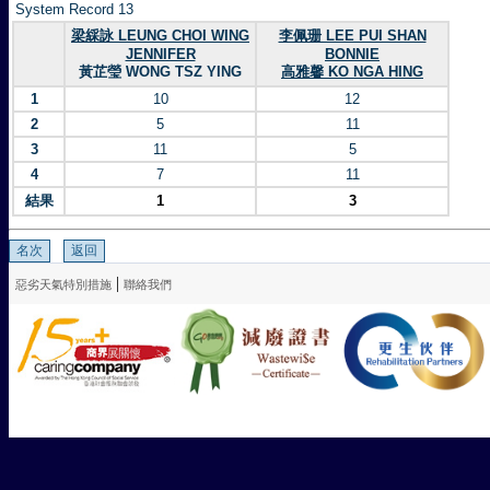
System Record 13
梁綵詠 LEUNG CHOI WING
李佩珊 LEE PUI SHAN
JENNIFER
BONNIE
黃芷瑩 WONG TSZ YING
高雅馨 KO NGA HING
1
10
12
2
5
11
3
11
5
4
7
11
結果
1
3