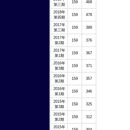
159
468
第三期
2018年
159
478
第四期
2017年
159
389
第三期
2017年
159
376
第2期
2017年
159
367
第1期
2016年
159
371
第3期
2016年
159
357
第2期
2016年
159
346
第1期
2015年
159
325
第3期
2015年
159
312
第2期
2015年
159
304