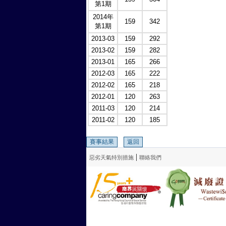
第1期
2014年
159
342
第1期
2013-03
159
292
2013-02
159
282
2013-01
165
266
2012-03
165
222
2012-02
165
218
2012-01
120
263
2011-03
120
214
2011-02
120
185