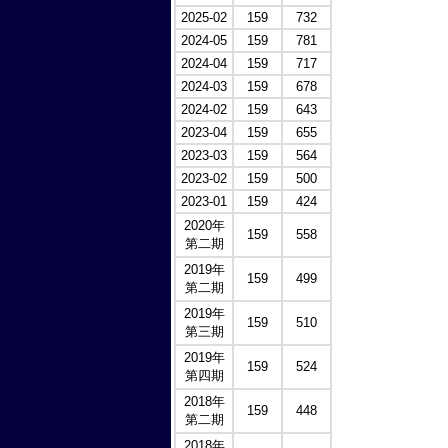
2025-02
159
732
2024-05
159
781
2024-04
159
717
2024-03
159
678
2024-02
159
643
2023-04
159
655
2023-03
159
564
2023-02
159
500
2023-01
159
424
2020年
159
558
第二期
2019年
159
499
第二期
2019年
159
510
第三期
2019年
159
524
第四期
2018年
159
448
第二期
2018年