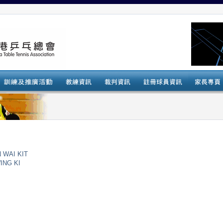
 WAI KIT
ING KI