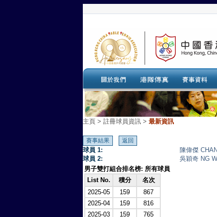
主頁
>
註冊球員資訊 >
最新資訊
球員 1:
陳偉傑 CHAN
球員 2:
吳穎奇 NG W
男子雙打組合排名榜: 所有球員
List No.
積分
名次
2025-05
159
867
2025-04
159
816
2025-03
159
765