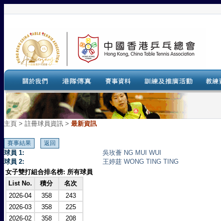
主頁
>
註冊球員資訊 >
最新資訊
球員 1:
吳玫薈 NG MUI WUI
球員 2:
王婷莛 WONG TING TING
女子雙打組合排名榜: 所有球員
List No.
積分
名次
2026-04
358
243
2026-03
358
225
2026-02
358
208