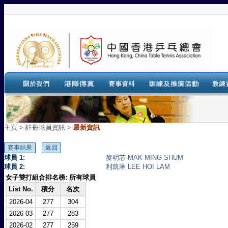
主頁
>
註冊球員資訊 >
最新資訊
球員 1:
麥明芯 MAK MING SHUM
球員 2:
利凱琳 LEE HOI LAM
女子雙打組合排名榜: 所有球員
List No.
積分
名次
2026-04
277
304
2026-03
277
283
2026-02
277
259