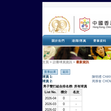
主頁
>
註冊球員資訊 >
最新資訊
球員 1:
陳明禮 CHAN 
球員 2:
周厚奎 CHOW
男子雙打組合排名榜: 所有球員
List No.
積分
名次
2026-04
0
-
2026-03
0
-
2026-02
0
-