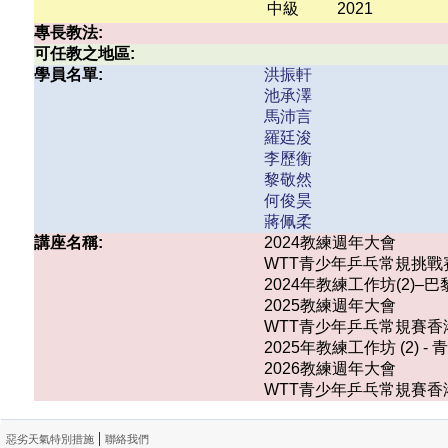
中級
2021
專長教法:
可任教之地區:
學員名單:
洪振軒
池承澤
馬沛言
羅廷浚
李歷衡
黎敬然
何俊昊
蔣佩柔
講座名稱:
2024教練週年大會
WTT青少年乒乓常規挑戰賽香港
2024年教練工作坊(2)–
2025教練週年大會
WTT青少年乒乓常規賽香港
2025年教練工作坊 (2
2026教練週年大會
WTT青少年乒乓常規賽香港