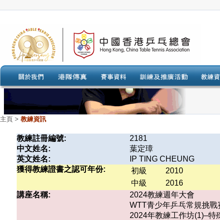
主頁
>
教練資訊
教練註冊編號:
2181
中文姓名:
葉定璋
英文姓名:
IP TING CHEUNG
獲得教練證書之認可年份:
初級
2010
中級
2016
講座名稱:
2024教練週年大會
WTT青少年乒乓常規挑戰賽香港
2024年教練工作坊(1)