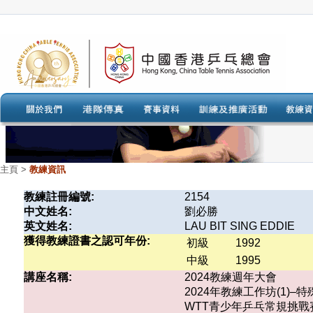
主頁
>
教練資訊
教練註冊編號:
2154
中文姓名:
劉必勝
英文姓名:
LAU BIT SING EDDIE
獲得教練證書之認可年份:
初級
1992
中級
1995
講座名稱:
2024教練週年大會
2024年教練工作坊(1)
WTT青少年乒乓常規挑戰賽香港