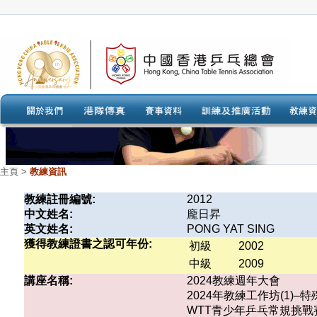
主頁
>
教練資訊
教練註冊編號:
2012
中文姓名:
龐日昇
英文姓名:
PONG YAT SING
獲得教練證書之認可年份:
初級
2002
中級
2009
講座名稱:
2024教練週年大會
2024年教練工作坊(1)
WTT青少年乒乓常規挑戰賽香港