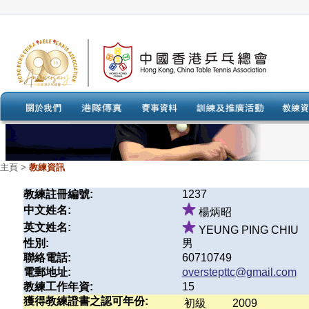
主頁
>
教練資訊
教練註冊編號:
1237
中文姓名:
楊炳昭
英文姓名:
YEUNG PING CHIU
性別:
男
聯絡電話:
60710749
電郵地址:
overstepttc@gmail.com
教練工作年資:
15
獲得教練證書之認可年份:
初級
2009