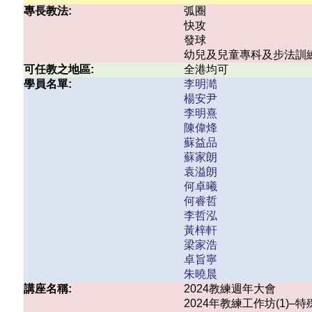
專長教法:
弧圈
快攻
發球
幼兒及兒童專科及步法訓
可任教之地區:
全港均可
學員名單:
李明澔
楊安尹
李明熹
陳偉烽
蘇益品
蘇家朗
袁溢朗
何卓曦
何睿哲
李哲泓
黃梓軒
梁家浩
卓旨寧
朱曉晨
講座名稱:
2024教練週年大會
2024年教練工作坊(1)